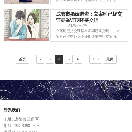
赠扶养协议与公证遗嘱哪个优先关于遗产
分配问题···
成都市婚姻调查：立案时已提交
证据举证期还要交吗
2025-03-25
立案时已提交证据举证期还要交吗一、立
案时已提交证据举证期还要交吗立案的时
候提交上···
···
···
首页
2
3
4
5
6
4/13
尾页
联系我们
地址: 成都市武侯区
邮箱: 199-8098-9898