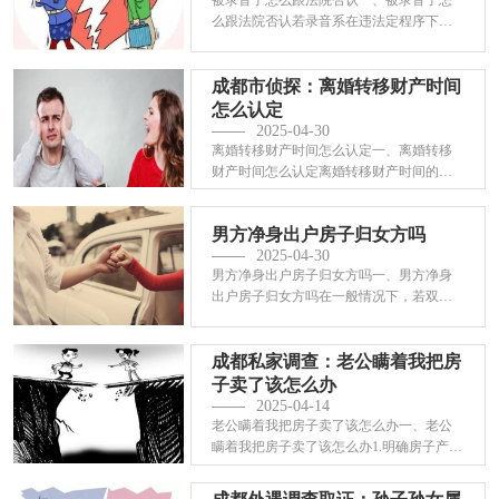
么跟法院否认若录音系在违法定程序下获
取，像未···
成都市侦探：离婚转移财产时间
怎么认定
2025-04-30
离婚转移财产时间怎么认定一、离婚转移
财产时间怎么认定离婚转移财产时间的认
定较为关···
男方净身出户房子归女方吗
2025-04-30
男方净身出户房子归女方吗一、男方净身
出户房子归女方吗在一般情况下，若双方
通过协议···
成都私家调查：老公瞒着我把房
子卖了该怎么办
2025-04-14
老公瞒着我把房子卖了该怎么办一、老公
瞒着我把房子卖了该怎么办1.明确房子产权
归属至···